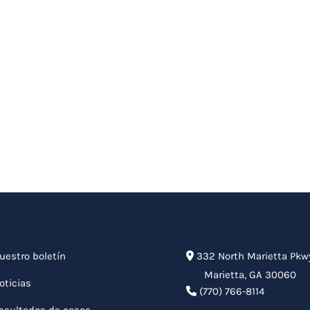
uestro boletín
332 North Marietta Pkw
Marietta
,
GA
30060
oticias
(770) 766-8114