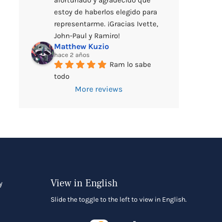
afortunado y agradecido que 
estoy de haberlos elegido para 
representarme. ¡Gracias Ivette, 
John-Paul y Ramiro!
Matthew Kuzio
hace 2 años
Ram lo sabe 
todo
More reviews
View in English
y
Slide the toggle to the left to view in English.