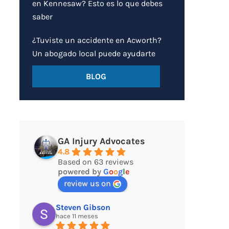
en Kennesaw? Esto es lo que debes
saber
¿Tuviste un accidente en Acworth?
Un abogado local puede ayudarte
BLOG
GA Injury Advocates
4.8
Based on 63 reviews
powered by
G
o
o
g
l
e
review us on
Steven Gibson
hace 11 meses