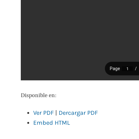
Disponible en:
Ver PDF
|
Dercargar PDF
Embed HTML