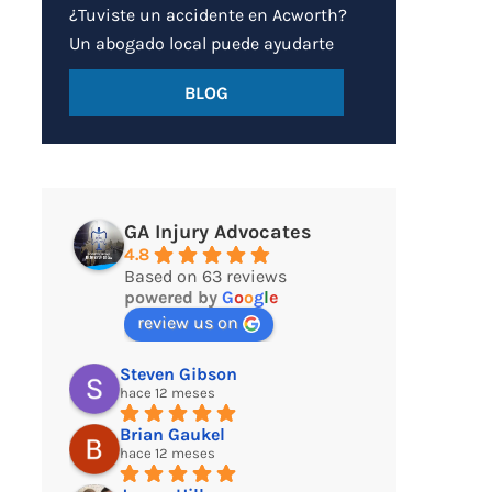
¿Tuviste un accidente en Acworth?
Un abogado local puede ayudarte
BLOG
GA Injury Advocates
4.8
Based on 63 reviews
powered by
G
o
o
g
l
e
review us on
Steven Gibson
hace 12 meses
Brian Gaukel
hace 12 meses