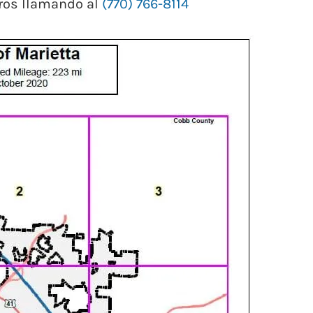
tros llamando al
(770) 766-8114