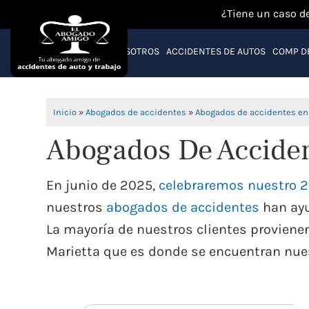
¿Tiene un caso d
NOSOTROS
ACCIDENTES DE AUTOS
COMP D
Inicio
»
Abogados de accidentes
»
Abogados de accidentes en
Abogados De Acciden
En junio de 2025,
celebraremos nuestro 2
nuestros
abogados de accidentes
han ayu
La mayoría de nuestros clientes proviene
Marietta que es donde se encuentran nues