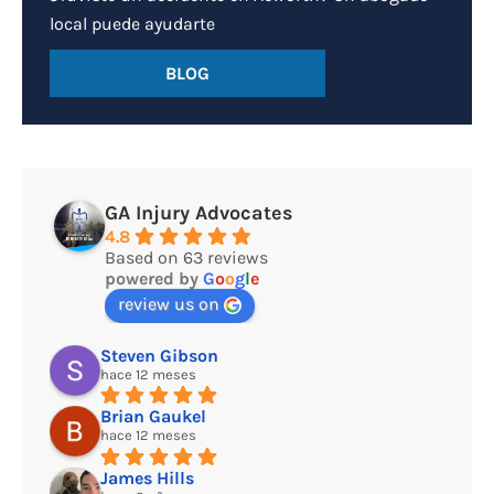
local puede ayudarte
BLOG
GA Injury Advocates
4.8
Based on 63 reviews
powered by
G
o
o
g
l
e
review us on
Steven Gibson
hace 12 meses
Brian Gaukel
hace 12 meses
James Hills