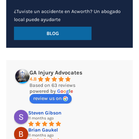
¿Tuviste un accidente en Acworth? Un abogado
local puede ayudarte
BLOG
GA Injury Advocates
4.8
Based on 63 reviews
powered by
G
o
o
g
l
e
review us on
Steven Gibson
11 months ago
Brian Gaukel
11 months ago