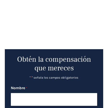
Obtén la compensación
que mereces
"
*
" señala los campos obligatorios
Nombre
*