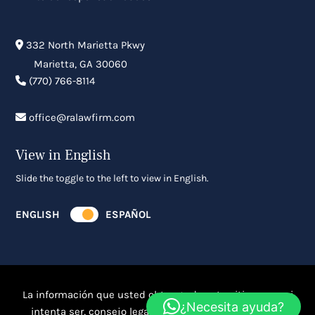
332 North Marietta Pkwy
Marietta
,
GA
30060
(770) 766-8114
office@ralawfirm.com
View in English
Slide the toggle to the left to view in English.
ENGLISH
ESPAÑOL
La información que usted obtenga de este sitio, no es ni
¿Necesita ayuda?
intenta ser, consejo legal. Usted debe consultar a un