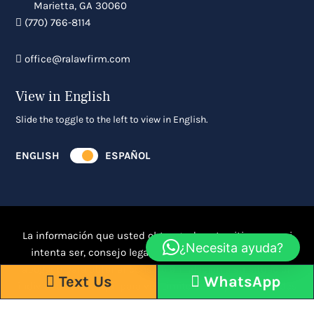
Marietta
,
GA
30060
(770) 766-8114
office@ralawfirm.com
View in English
Slide the toggle to the left to view in English.
ENGLISH
ESPAÑOL
La información que usted obtenga de este sitio, no es ni
¿Necesita ayuda?
intenta ser, consejo legal. Usted debe consultar a un
abogado para obtener consejo en relación a su situación
Text Us
WhatsApp
individual.
Click aquí para ver Límite de responsabilidades