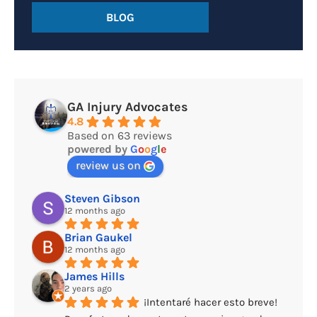
BLOG
GA Injury Advocates
4.8
Based on 63 reviews
powered by
G
o
o
g
l
e
review us on
Steven Gibson
12 months ago
Brian Gaukel
12 months ago
James Hills
2 years ago
¡Intentaré hacer esto breve! 