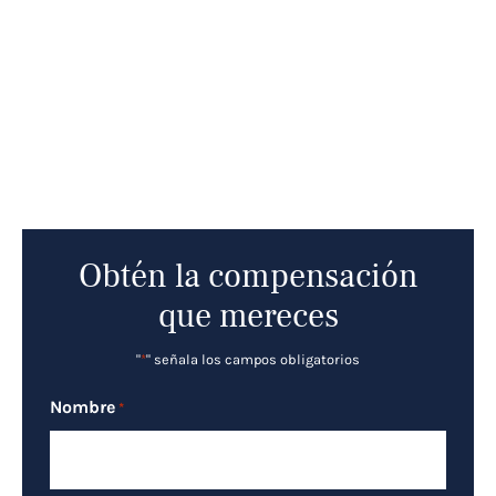
Obtén la compensación
que mereces
"
*
" señala los campos obligatorios
Nombre
*