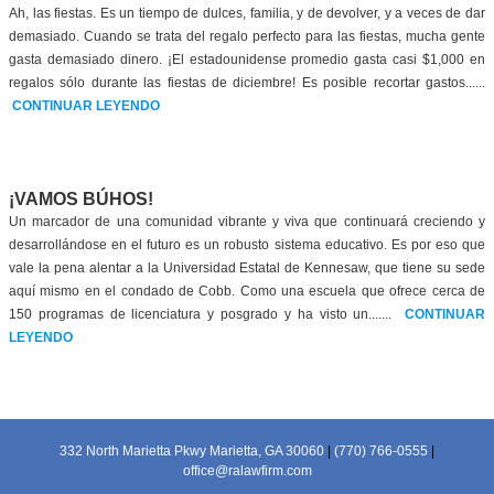
Ah, las fiestas. Es un tiempo de dulces, familia, y de devolver, y a veces de dar
demasiado. Cuando se trata del regalo perfecto para las fiestas, mucha gente
gasta demasiado dinero. ¡El estadounidense promedio gasta casi $1,000 en
regalos sólo durante las fiestas de diciembre! Es posible recortar gastos......
CONTINUAR LEYENDO
¡VAMOS BÚHOS!
Un marcador de una comunidad vibrante y viva que continuará creciendo y
desarrollándose en el futuro es un robusto sistema educativo. Es por eso que
vale la pena alentar a la Universidad Estatal de Kennesaw, que tiene su sede
aquí mismo en el condado de Cobb. Como una escuela que ofrece cerca de
150 programas de licenciatura y posgrado y ha visto un.......
CONTINUAR
LEYENDO
332 North Marietta Pkwy Marietta, GA 30060
|
(770) 766-0555
|
office@ralawfirm.com