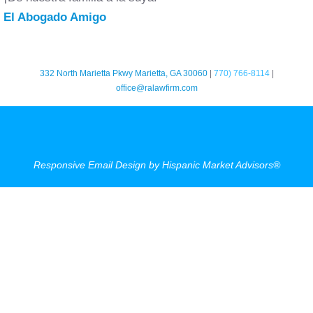
El Abogado Amigo
332 North Marietta Pkwy Marietta, GA 30060
|
770) 766-8114
|
office@ralawfirm.com
Responsive Email Design by Hispanic Market Advisors®